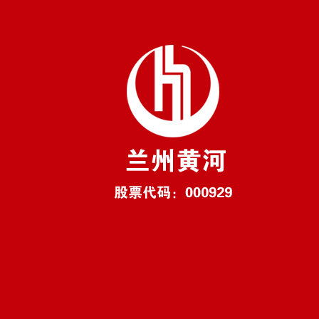
黃河全麥精釀
蘭州黃河企業(yè)股份有限
黃河其他系列
黃河(吳忠)飲品有限公司